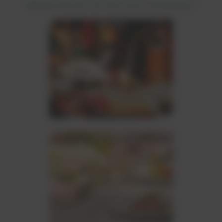
Womit können wir Sie noch verzaubern?
Catering
Alle Informationen über unsere
Caterings in Hamburg und
europaweit.
Event Catering
Nachhaltiges Catering auf Ihrem
Event, von der Taufe bis zur