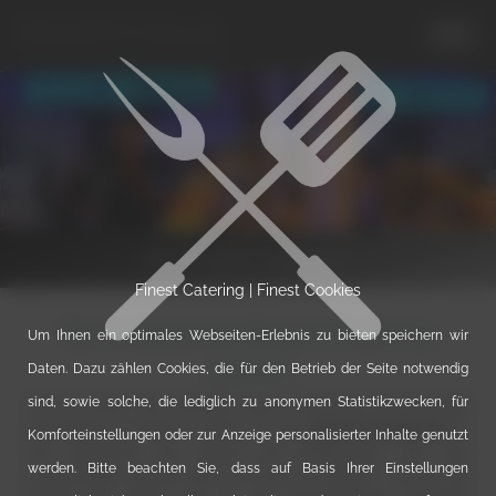
Catering Eventplaner
Style | Taste | Value
Sie wünschen - wir planen.
Finest Catering | Finest Cookies
Der entspannte Weg Ihr Event zu
Um Ihnen ein optimales Webseiten-Erlebnis zu bieten speichern wir
planen
Daten. Dazu zählen Cookies, die für den Betrieb der Seite notwendig
sind, sowie solche, die lediglich zu anonymen Statistikzwecken, für
Um Ihr Event, Ihre Hochzeit oder Firmenfeier, professionell
abschätzen zu können, haben wir den
online Eventplaner
für
Komforteinstellungen oder zur Anzeige personalisierter Inhalte genutzt
Sie entworfen. Sie haben die Möglichkeit, uns alle
werden. Bitte beachten Sie, dass auf Basis Ihrer Einstellungen
notwendigen Details über Ihr Event zu geben - sei es die