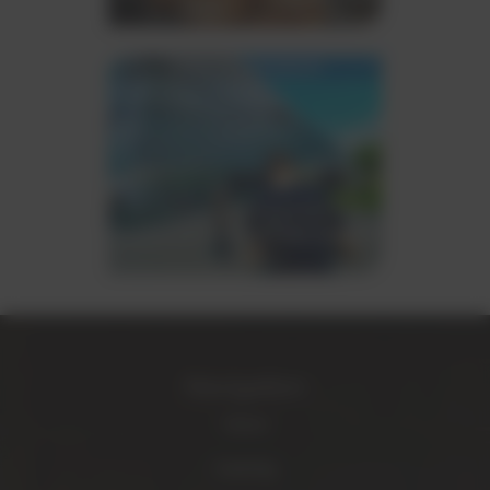
an der einfach alles stimmt.
Online Kostenplaner
Der entspannte Weg Ihr Event zu
planen und ein
kostenfreies Angebot
zu erhalten.
Navigation
Home
Catering