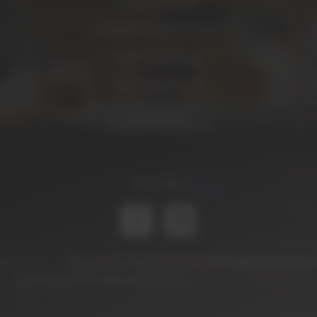
Panem et Salis
Langbehnstraße 8, Haus L
22761 Hamburg
040 - 88 16 80 78
info@gourmethelden.de
Socials
Webdesign and Webdevelopment by
Amazingh! Webdesign
& SEO-Agentur