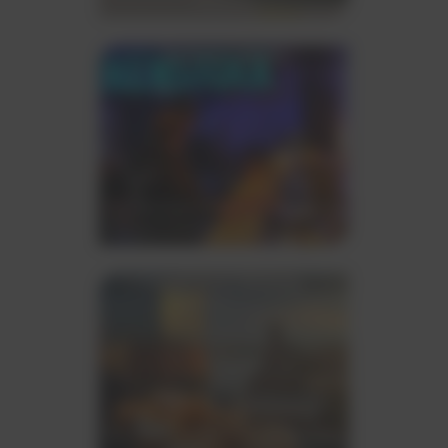
Hochzeit.
Business Catering
Erstklassiges Business-Catering für
Ihre geschäftlichen Veranstaltungen.
Locations in Hamburg
Wir finden für Sie die Eventlocation,